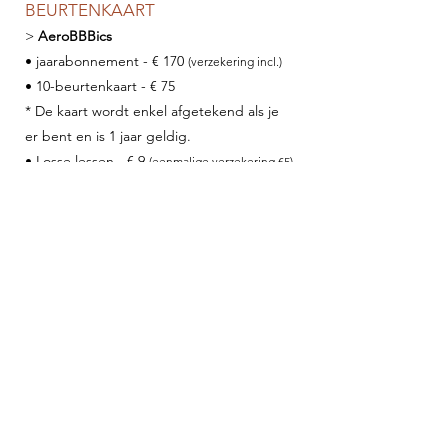
BEURTENKAART
>
AeroBBBics
• jaarabonnement
-
€ 170
(verzekering incl.)
• 10-beurtenkaart - € 75
* De kaart wordt enkel afgetekend als je
er bent en is 1 jaar geldig.
• Losse lessen - € 9
(eenmalige verzekering €5)
Korting
vanaf de 2de inschrijving van
hetzelfde gezin, of voor meerdere lessen
(m.u.v de dansreeks hiphop)
(en
kel
mits
inschrijving voor een volledig schooljaar en mits
het lidgeld b
etaald wordt voor 30 september 2026).
>
Een
sportverzekering
is inbegrepen in
het lidgeld (Danspunt).
> Er is geen les tijdens de
schoolvakanties
.