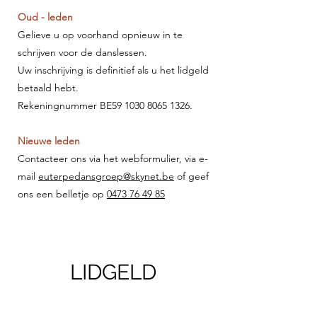
Oud - leden
Gelieve u op voorhand opnieuw in te
schrijven voor de danslessen.
Uw inschrijving is definitief als u het lidgeld
betaald hebt.
Rekeningnummer BE59 1030 8065 1326.
Nieuwe leden
Contacteer ons via het
web
formulier, via e-
mail
euterpedansgroep@skynet.be
of geef
ons een belle
tje op
0473 76 49 85
LIDGELD